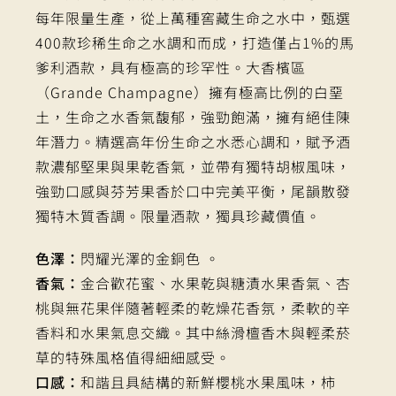
每年限量生產，從上萬種窖藏生命之水中，甄選
400款珍稀生命之水調和而成，打造僅占1%的馬
爹利酒款，具有極高的珍罕性。大香檳區
（Grande Champagne）擁有極高比例的白堊
土，生命之水香氣馥郁，強勁飽滿，擁有絕佳陳
年潛力。精選高年份生命之水悉心調和，賦予酒
款濃郁堅果與果乾香氣，並帶有獨特胡椒風味，
強勁口感與芬芳果香於口中完美平衡，尾韻散發
獨特木質香調。限量酒款，獨具珍藏價值。
色澤：
閃耀光澤的金銅色 。
香氣：
金合歡花蜜、水果乾與糖漬水果香氣、杏
桃與無花果伴隨著輕柔的乾燥花香氛，柔軟的辛
香料和水果氣息交織。其中絲滑檀香木與輕柔菸
草的特殊風格值得細細感受。
口感：
和諧且具結構的新鮮櫻桃水果風味，柿