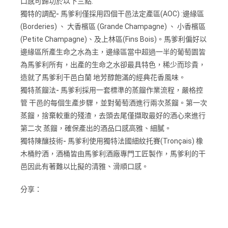
口感可歸功於以下三點:
獨特的調配-
馬爹利僅採用四個干邑法定產區(AOC) :邊緣區
(Borderies) 、 大香檳區 (Grande Champagne) 、 小香檳區
(Petite Champagne)、及上林區(Fins Bois)。馬爹利偏好以
邊緣區所產生命之水為主，邊緣區當中超過一半的葡萄園皆
為馬爹利所有，出產的生命之水卻最具特色，稀少而珍貴，
造就了馬爹利干邑白蘭 地芳醇飽滿的經典花香風味。
獨特蒸餾法-
馬爹利採用一套標準的蒸餾作業流程，嚴格控
管 干邑的每個生產步驟，並對葡萄酒進行兩次蒸餾。第一次
蒸餾，捨棄較重的殘渣，去頭去尾僅擷取最好的酒心來進行
第二次 蒸餾，確保產出的酒品口感高雅、細膩。
獨特陳釀技術-
馬爹利使用獨特法國細紋托賽(Tronçais) 橡
木桶貯酒，酒桶皆由馬爹利酒廠專門工匠製作，馬爹利的干
邑因此有著難以比擬的清雅、滑順口感。
分享：