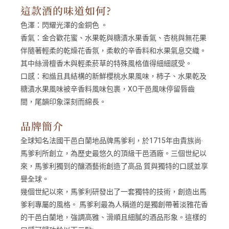
這款酒的味道如何?
色澤：
閃耀光澤的金銅色 。
香氣：
金合歡花蜜、水果乾與糖漬水果香氣、杏桃與無花果
伴隨著輕柔的乾燥花香氛，柔軟的辛香料和水果氣息交織。
其中絲滑檀香木與輕柔菸草的特殊風格值得細細感受。
口感：
和諧且具結構的新鮮櫻桃水果風味，柿子、水果乾及
糖漬水果風味被辛香料風味包裹，XO干邑風味停留唇齒
間，尾韻印象深刻而綿長。
品牌簡介
全球知名法國干邑白蘭地品牌馬爹利，於1715年由貴族尚‧
馬爹利所創立，為歷史最悠久的頂級干邑酒廠。三個世紀以
來，馬爹利獨到的釀酒藝術創造了高品 質與獨特的口感並享
譽全球。
幾個世紀以來，馬爹利研發出了一套獨特的技術，創造出馬
爹利專屬的風格。 馬爹利最為人稱道的是獨創帶著淡雅花香
的干邑白蘭地，強調高雅、滑順且細膩的酒品形象。這樣的