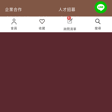
企業合作
人才招募
成為合作夥伴 ＆ 大宗採
隱私權條款
0
購
服務條款
會員
收藏
搜尋
詢問清單
聯絡我們
Follow Us
TEL:
(02) 77305530
週一至週六 10AM – 7PM
(國定假日休息)
有任何問題歡迎加入
官方Line
詢問