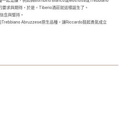
釀，例如與Bombino Bianco或Mostosa或Trebbiano
萄酒的要求與期待，於是，Tiberio酒莊就這樣誕⽣了。
酒莊的信念與堅持。
bbiano Abruzzese原⽣品種，讓Riccardo⿎起勇氣成立