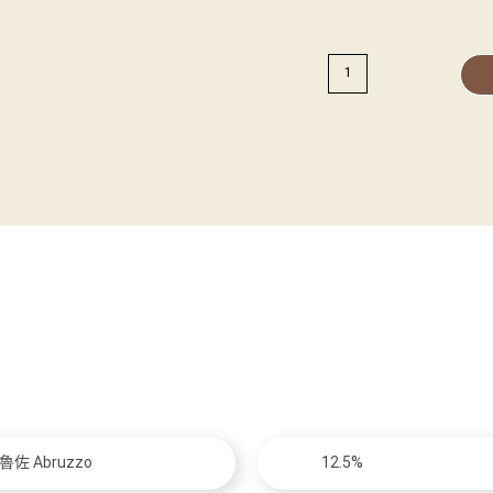
佐 Abruzzo
12.5%