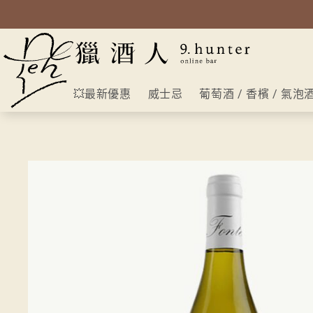
💥最新優惠
威士忌
葡萄酒 / 香檳 / 氣泡