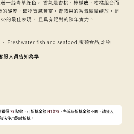
著⼀絲青草綠⾊， 香氣是杏桃、檸檬⽪、柑橘組合⽽
潑的酸度，礦物質感豐富，青蘋果的香氣微微綻放，是
bruzzese的最佳表現， 且具有絕對的陳年實⼒。
eshwater fish and seafood,蛋類食品,炸物
客服人員告知為準
將獲得
78
點數，可折抵金額
NT$
78
，各等級折抵金額不同，請
登入
無法使用點數折抵。