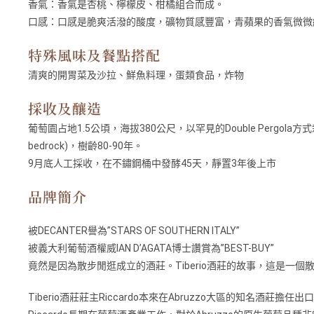
香氣：
香氣是杏桃、檸檬⽪、柑橘組合⽽成。
口感：
⼝感是脆爽活潑的酸度，礦物質感豐富，青蘋果的香氣微微綻放，是
特殊風味及餐點搭配
清爽的開胃菜及沙拉、鮮魚料理，蛋類食品，炸物
採收及釀造
葡萄園占地1.5公頃，海拔380公尺，以罕⾒的Double Pergola
bedrock)，樹齡80-90年。
9⽉底⼈⼯採收，在不鏽鋼桶中發酵45天，靜置3年後上市
品牌簡介
被DECANTER譽為”STARS OF SOUTHERN ITALY”
被義⼤利葡萄酒權威IAN D’AGATA博⼠讚賞為”BEST-BUY”
竟然是因為散步閒逛成立的酒莊。Tiberio酒莊的故事，這是⼀個散步
Tiberio酒莊莊主Riccardo本來在Abruzzo⼤區的知名酒莊擔任出