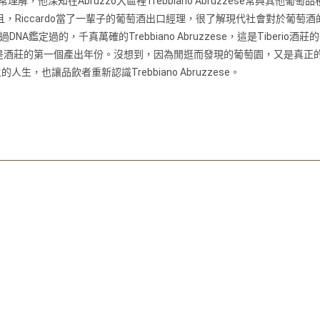
他深知在Abruzzo⼤區裡Trebbiano Abruzzese常與其他葡萄品種⼀起混
款幾乎沒有。⽽且，Riccardo當了⼀輩⼦的葡萄酒出⼝經理，很了解現代社會對於葡
是經過DNA鑑定過的，千真萬確的Trebbiano Abruzzese，這是Tiberio
園2004年是酒莊的第⼀個產出年份。沒想到，因為閒逛⽽發現的葡萄園，⼜是真正的Tre
⼈⽣，也讓品飲者重新認識Trebbiano Abruzzese。