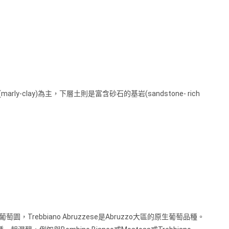
clay)為主，下層⼟則是富含砂⽯的基岩(sandstone- rich
園，Trebbiano Abruzzese是Abruzzo⼤區的原⽣葡萄品種。