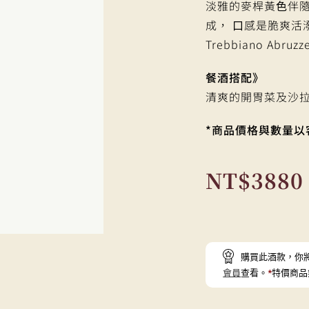
淡雅的麥桿黃⾊伴隨
成， ⼝感是脆爽活
Trebbiano A
餐酒搭配》
清爽的開胃菜及沙拉、 Fr
*商品價格與數量以
NT$
3880
購買此酒款，你
會員
查看。
*
特價商品