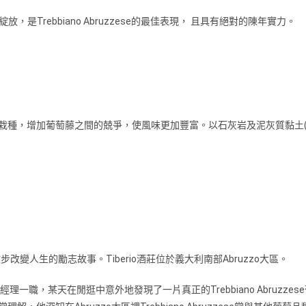
Trebbiano Abruzzese的最佳表現， 且具有絕對的陳年實⼒。
⽅式栽種，增加葡萄藤之間的兢爭，使風味更加豐富。以⽯灰岩及泥灰質黏⼟(marly-
改變⼈⽣的勵志故事。Tiberio酒莊位於義⼤利南部Abruzzo⼤區。
⼝經理⼀職，某天在閒逛中意外地發現了⼀片真正的Trebbiano Abruzzese葡萄