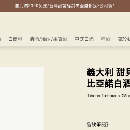
- 雙北滿3000免運/台灣認證經銷商全館都是*公司貨* -
酒
白蘭地
清酒/燒酎/果實酒
中式白酒
啤酒
關於
義大利 甜
比亞諾白
Tiberio Trebbiano D’A
品飲筆記》