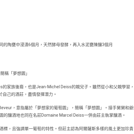
不同的陶甕中浸漬6個月，天然酵母發酵，再入水泥甕陳釀3個月
的葡萄園，簡稱「夢想園」
cel Deiss的家族後裔，也是Jean-Michel Deiss的親兒子。雖
屬於自己的酒莊，盡情發揮潛力。
e du Reveur，意指屬於「夢想家的葡萄園」，簡稱「夢想園」。接手
地也同在名莊Domaine Marcel Deiss一併由莊主執掌釀酒。
酒標，且強調單一葡萄的特性。但莊主認為阿爾薩斯多樣的風土更加珍貴