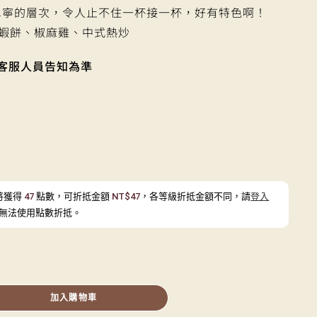
單寧的層次，令人止不住一杯接一杯，好有特色啊！
蝦餅、椒麻雞、中式熱炒
客服人員告知為準
將獲得
47
點數，可折抵金額
NT$
47
，各等級折抵金額不同，請
登入
無法使用點數折抵。
加入購物車