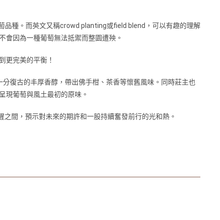
又稱crowd planting或field blend，可以有趣的理解
不會因為一種葡萄無法抵禦而整園遭殃。
到更完美的平衡！
6個月，增一分復古的丰厚香醇，帶出佛手柑、茶香等懷舊風味。同時莊主也
呈現葡萄與風土最初的原味。
半醒之間，預示對未來的期許和一股持續奮發前行的光和熱。