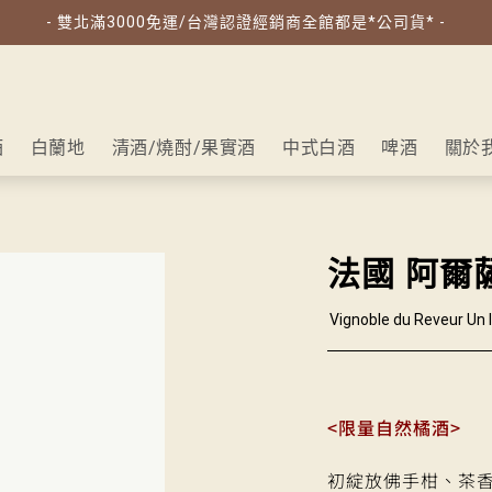
- 雙北滿3000免運/台灣認證經銷商全館都是*公司貨* -
酒
白蘭地
清酒/燒酎/果實酒
中式白酒
啤酒
關於
法國 阿爾
Vignoble du Reveur Un 
<限量自然橘酒>
初綻放佛手柑、茶