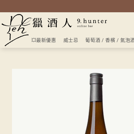
💥最新優惠
威士忌
葡萄酒 / 香檳 / 氣泡