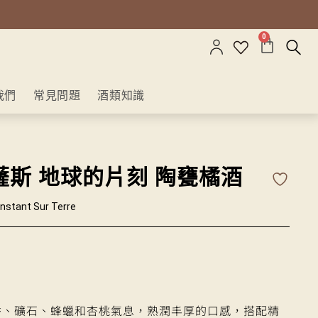
0
我們
常見問題
酒類知識
薩斯 地球的片刻 陶甕橘酒
Instant Sur Terre
香、礦石、蜂蠟和杏桃氣息，熟潤丰厚的口感，搭配精