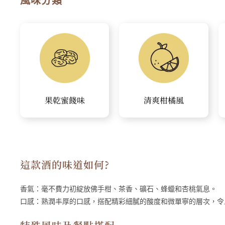
風味分類
果乾蜜餞味
清爽柑橘風
這款酒的味道如何?
香氣：
毫不費力初綻放佛手柑、茶香、礦石、蜂蠟和杏桃氣息。
口感：
熟潤丰厚的口感，搭配精彩細膩的酸度和微單寧的層次，令