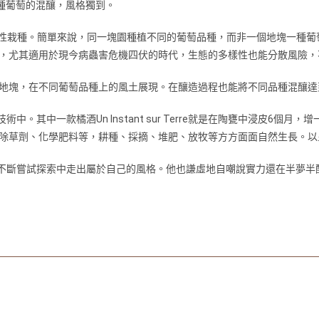
而行多種葡萄的混釀，風格獨到。
性栽種。簡單來說，同一塊園種植不同的葡萄品種，而非一個地塊一種葡萄品種。而英文
，尤其適用於現今病蟲害危機四伏的時代，生態的多樣性也能分散風險，
地塊，在不同葡萄品種上的風土展現。在釀造過程也能將不同品種混釀達
術中。其中一款橘酒Un Instant sur Terre就是在陶甕中浸皮
除草劑、化學肥料等，耕種、採摘、堆肥、放牧等方方面面自然生長。以
，在不斷嘗試探索中走出屬於自己的風格。他也謙虛地自嘲說實力還在半夢