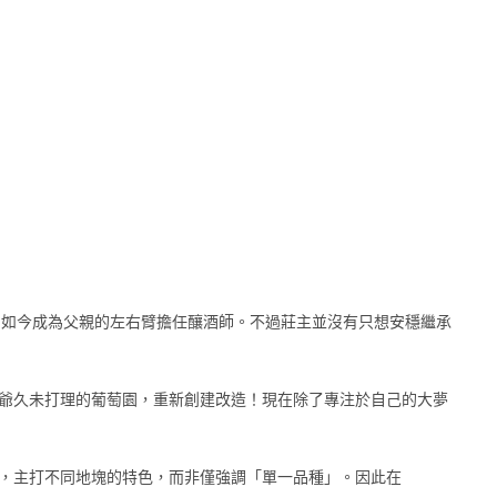
然從小和父親學習，如今成為父親的左右臂擔任釀酒師。不過莊主並沒有只想安穩繼承
舅舅和爺爺久未打理的葡萄園，重新創建改造！現在除了專注於自己的大夢
，主打不同地塊的特色，而非僅強調「單一品種」。因此在