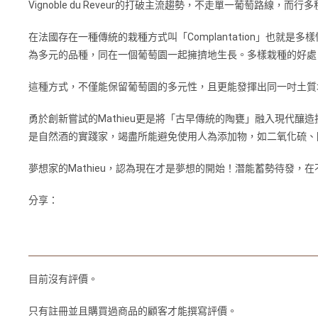
Vignoble du Reveur的打破主流趨勢，不走單一葡萄路線，
在法國存在一種傳統的栽種方式叫「Complantation」也就是多樣
為多元的品種，同在一個葡萄園一起擁擠地生長。多樣栽種的好處
這種方式，不僅能保留葡萄園的多元性，且更能發揮出同一吋土質
勇於創新嘗試的Mathieu更是將「古早傳統的陶甕」融入現代釀造技
是自然酒的實踐家，竭盡所能避免使用人為添加物，如二氧化硫、
夢想家的Mathieu，認為現在才是夢想的開始！潛能蓄勢待發
分享：
目前沒有評價。
只有註冊並且購買過商品的顧客才能撰寫評價。