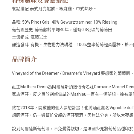
特殊風味及餐點搭配
餐點搭配:
泰式月亮蝦餅、椒麻雞、中式熱炒。
品種: 50% Pinot Gris, 40% Gewurztraminer, 10% Riesling
葡萄園歷史: 葡萄藤齡平均40年，僅有0.3公頃的葡萄田
土壤組成: 沉積岩土
釀造發酵: 有機、生物動力法耕種。100%整串葡萄輕柔壓榨、於
品牌簡介
Vineyard of the Dreamer / Dreamer’s Vineyard 夢想家
莊主Mathieu Deiss為阿爾薩斯頂級傳奇名莊Domaine Mar
家族酒莊，反之勇於創新嘗試的Mathieu一直有一個夢想，擁有
終在2013年，開啟他的個人夢想計畫！也將酒莊起名Vignobl
想園酒莊，仍一邊幫忙父親的酒莊釀酒。因無法分身，所以大夢想園的釀酒
說到阿爾薩斯葡萄酒，不免覺得親切，是法國少見將葡萄品種印於