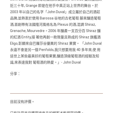
近三十年, Grange 即是在他手中真正站上世界的舞台。於
2003 年以自己的名字「John Duval」成立屬於自己的酒莊
品牌,並熱衷於使用 Barossa 谷地的古老葡萄 藤來釀造葡萄
酒,首創帶有法國隆河風格名為 Plexus 的酒,混調 Shiraz,
Grenache, Mourvedre。2006 年釀產一支百分百 Shiraz 釀
的紅酒 Entity,接 著他再創一款限量且熟成的 Shiraz 旗艦酒
Eligo,彰顯來自巴羅莎谷優異的 Shiraz 果實。 「John Duval
永遠不會是另一個 Penfolds,我只想要用我 40 多年來,使 用
這世上某些最美好的葡萄果實,釀造頂級葡萄酒的經驗及知
識,來表達我對 葡萄酒的熱愛。」- John Duval
分享：
目前沒有評價。
只有註冊並且購買過商品的顧客才能撰寫評價。