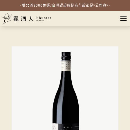
- 雙北滿3000免運/台灣認證經銷商全館都是*公司貨* -