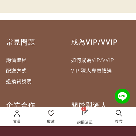
常見問題
成為VIP/VVIP
詢價流程
如何成為VIP/VVIP
配送方式
VIP 獵人專屬禮遇
退換貨說明
企業合作
關於獵酒人
0
會員
收藏
搜尋
詢問清單
企業合作
人才招募
成為合作夥伴 ＆ 大宗採
隱私權條款