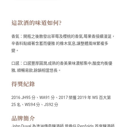
這款酒的味道如何?
香氣：
開瓶之後散發出草莓及櫻桃的香氣,莓果香接續漫涎，
辛香料點綴著含蓄而優雅 的橡木氣息,讓整體風味繁複多
變。
口感：
口感豐厚圓潤,成熟的香美果味濃郁集中,酸度均衡優
雅, 順暢易飲,餘韻相當悠長。
得獎紀錄
2016 JH95 分、WA91 分、2017 榮獲 2019 年 WS 百大第
25 名、WS94 分、JS92 分
品牌簡介
John Duval 為澳洲傳奇釀酒師,曾擔任 Penfolds 首席釀酒師