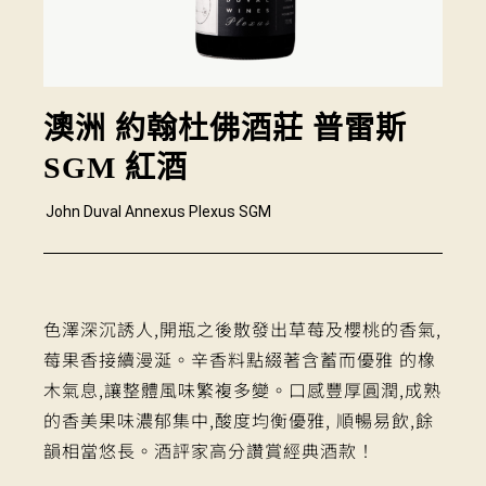
澳洲 約翰杜佛酒莊 普雷斯
SGM 紅酒
John Duval Annexus Plexus SGM
色澤深沉誘人,開瓶之後散發出草莓及櫻桃的香氣,
莓果香接續漫涎。辛香料點綴著含蓄而優雅 的橡
木氣息,讓整體風味繁複多變。口感豐厚圓潤,成熟
的香美果味濃郁集中,酸度均衡優雅, 順暢易飲,餘
韻相當悠長。酒評家高分讚賞經典酒款！