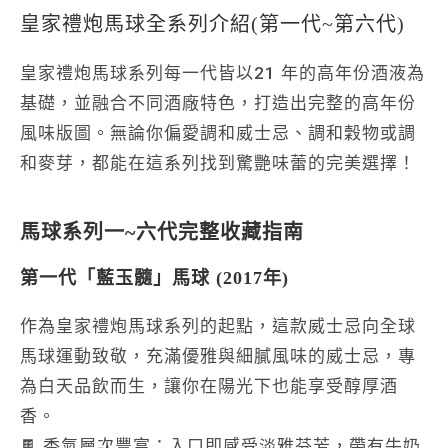
皇家禮炮馬球全系列介紹(第一代~第六代)
皇家禮炮馬球系列每一代皆以
21 年的高年份酒液
為
基礎，並融合不同酒廠特色，打造出完整的
高年份
風味版圖
。無論你偏愛調和威士忌、調和穀物或調
和麥芽，都能在這系列找到驚艷味蕾的完美選擇！
馬球系列一~六代完整收藏指南
第一代「藍玉髓」馬球 (2017年)
作為皇家禮炮馬球系列的起點，這款威士忌向全球
馬球運動致敬，充滿優雅與細膩風味的威士忌，專
為白天品飲而生，讓你在陽光下也能享受醇厚酒
香。
🍫
香氣層次豐富
：入口即感受淡雅芬芳，帶有牛奶