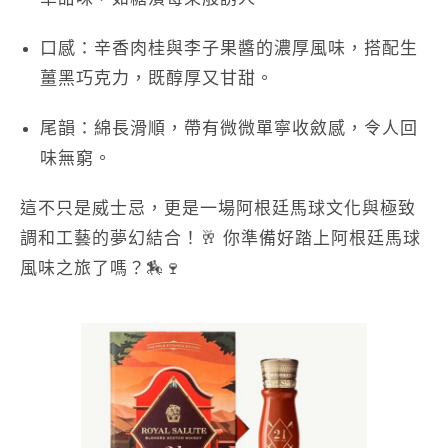
口感
：辛香肉桂與李子果醬的濃厚風味，搭配生
薑黑巧克力，既醇厚又甘甜。
尾韻
：綿長滑順，帶有微微單寧收斂感，令人回
味無窮。
這不只是威士忌，更是一場阿根廷馬球文化與極致
調和工藝的夢幻結合！🥂 你準備好踏上阿根廷馬球
風味之旅了嗎？🏇🍷