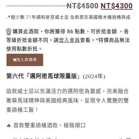
NT$
4500
NT$
4300
📍極少數 21年調和麥芽威士忌 全新原生美國橡木桶過桶熟成
購買此酒款，你將獲得
86
點數，可折抵金額
，各
等級折抵金額不同，請
登入會員
查看。
*
特價商品無法
使用點數折抵。
加入詢價車
第六代「邁阿密馬球限量版
」(2024年)
這款威士忌以充滿活力的邁阿密為靈感，完美融合
奢華馬球精神與美國經典風味，呈現令人驚艷的雙
重過桶工藝！
🔥
首款雙重過桶酒款，極致順口