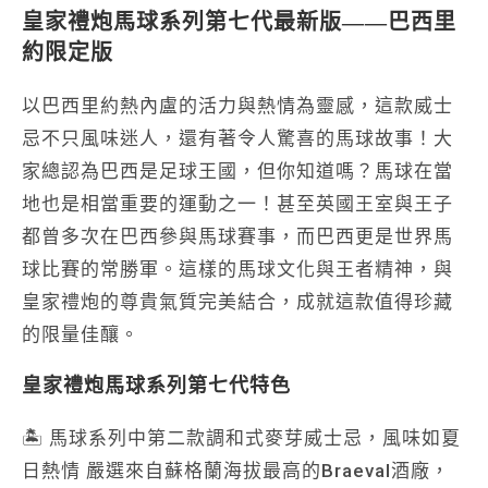
皇家禮炮馬球系列第七代最新版——巴西里
約限定版
以巴西里約熱內盧的活力與熱情為靈感，這款威士
忌不只風味迷人，還有著令人驚喜的馬球故事！大
家總認為巴西是足球王國，但你知道嗎？馬球在當
地也是相當重要的運動之一！甚至英國王室與王子
都曾多次在巴西參與馬球賽事，而巴西更是世界馬
球比賽的常勝軍。這樣的馬球文化與王者精神，與
皇家禮炮的尊貴氣質完美結合，成就這款值得珍藏
的限量佳釀。
皇家禮炮馬球系列第七代特色
🏝️ 馬球系列中第二款調和式麥芽威士忌，風味如夏
日熱情
嚴選來自蘇格蘭海拔最高的
Braeval
酒廠，