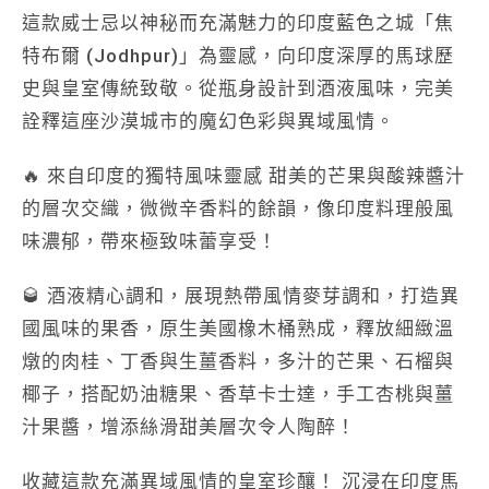
這款威士忌以神秘而充滿魅力的
印度藍色之城「焦
特布爾 (Jodhpur)」
為靈感，向印度深厚的馬球歷
史與皇室傳統致敬。從瓶身設計到酒液風味，完美
詮釋這座沙漠城市的魔幻色彩與異域風情。
🔥
來自印度的獨特風味靈感
甜美的芒果與酸辣醬汁
的層次交織，微微辛香料的餘韻，像印度料理般風
味濃郁，帶來極致味蕾享受！
🥃
酒液精心調和，展現熱帶風情
麥芽調和
，打造異
國風味的果香，
原生美國橡木桶熟成
，釋放細緻溫
燉的
肉桂、丁香與生薑香料
，多汁的
芒果、石榴與
椰子
，搭配奶油糖果、香草卡士達，手工
杏桃與薑
汁果醬
，增添絲滑甜美層次令人陶醉！
收藏這款充滿異域風情的皇室珍釀！
沉浸在印度馬